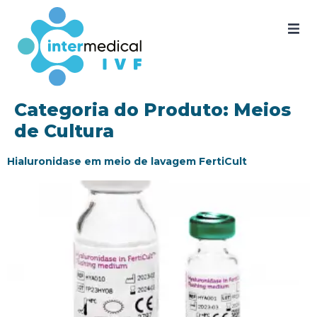
Home
Quem somos
Categoria do Produto:
Meios
de Cultura
Nossos produtos
Hialuronidase em meio de lavagem FertiCult
SAC
Certificados
Documentos
Blog