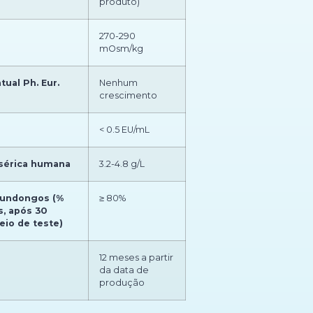
produto)
270-290
mOsm/kg
tual Ph. Eur.
Nenhum
crescimento
< 0.5 EU/mL
sérica humana
3.2-4.8 g/L
mundongos (%
≥ 80%
s, após 30
io de teste)
12 meses a partir
da data de
produção