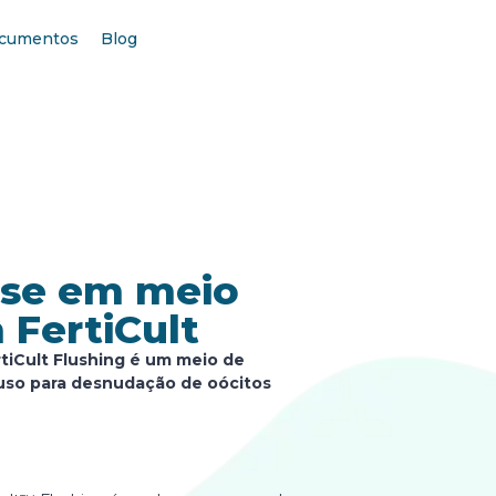
cumentos
Blog
ase em meio
 FertiCult
rtiCult Flushing é um meio de
a uso para desnudação de oócitos