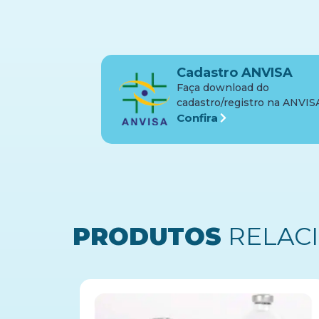
Cadastro ANVISA
Faça download do
cadastro/registro na ANVIS
Confira
PRODUTOS
RELAC