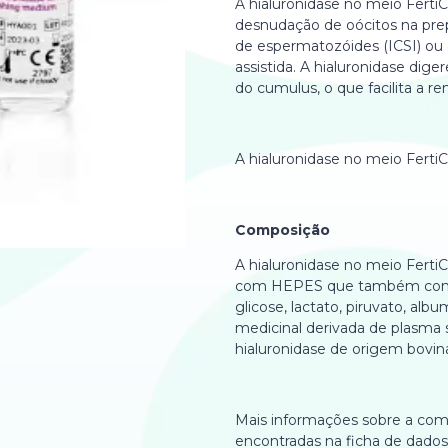
A hialuronidase no meio Ferti
desnudação de oócitos na prep
de espermatozóides (ICSI) ou 
assistida. A hialuronidase diger
do cumulus, o que facilita a 
A hialuronidase no meio FertiC
Composição
A hialuronidase no meio Fert
com HEPES que também contém 
glicose, lactato, piruvato, alb
medicinal derivada de plasma
hialuronidase de origem bovin
Mais informações sobre a co
encontradas na ficha de dados