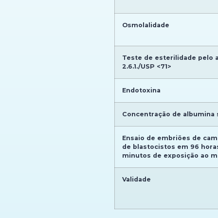
Osmolalidade
Teste de esterilidade pelo a
2.6.1./USP <71>
Endotoxina
Concentração de albumina 
Ensaio de embriões de ca
de blastocistos em 96 hora
minutos de exposição ao me
Validade