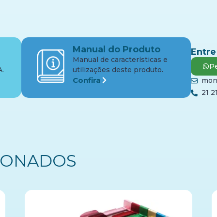
Manual do Produto
Entre
Manual de características e
Pe
A.
utilizações deste produto.
Confira
mon
21 2
IONADOS