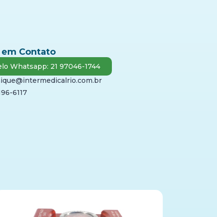
 em Contato
lo Whatsapp: 21 97046-1744
ique@intermedicalrio.com.br
196-6117