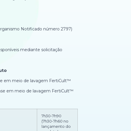
rganismo Notificado número 2797)
sponíveis mediante solicitação
uto
ase em meio de lavagem FertiCult™
dase em meio de lavagem FertiCult™
7h30-7h90
(7h30-7h60 no
lançamento do