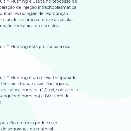
Cult™ Flushing é usada no processo de
aração de injeção intracitoplasmática
outras tecnologias de reprodução
e o ácido hialurônico entre as células
remoção mecânica do cumulus.
ult™ Flushing está pronta para uso.
iCult™ Flushing é um meio tamponado
bicarbonato, sais fisiológicos,
umina sérica humana (4,0 g/l, substância
 sanguíneo humano) e 80 UI/ml de
a.
mposição do meio podem ser
 de segurança do material.