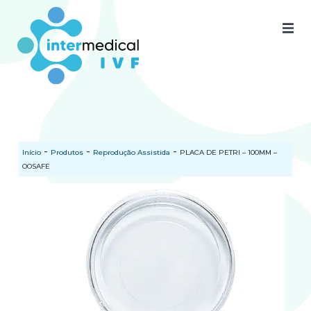
Home
Quem somos
Nossos produtos
-
-
-
Início
Produtos
Reprodução Assistida
PLACA DE PETRI – 100MM –
SAC
OOSAFE
Certificados
Documentos
Blog