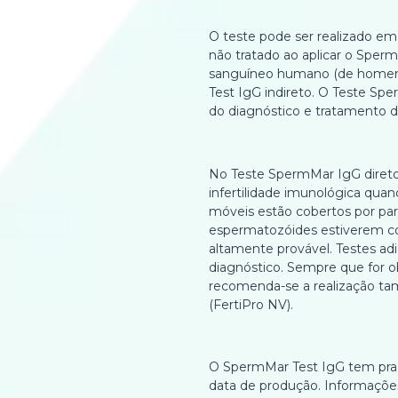
O teste pode ser realizado e
não tratado ao aplicar o Sper
sanguíneo humano (de homens
Test IgG indireto. O Teste Sp
do diagnóstico e tratamento da 
No Teste SpermMar IgG direto,
infertilidade imunológica qu
móveis estão cobertos por par
espermatozóides estiverem cob
altamente provável. Testes ad
diagnóstico. Sempre que for o
recomenda-se a realização t
(FertiPro NV).
O SpermMar Test IgG tem praz
data de produção. Informaçõe