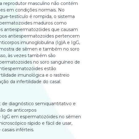
ema reprodutor masculino não contém
des em condições normais. No
gue-testículo é rompida, o sistema
espermatozoides maduros como
pos antiespermatozóides que causam
corpos antiespermatozoides pertencem
nticorpos imunoglobulina (Ig)A e IgG,
amostra de sêmen e também no soro
sso, às vezes também são
spermatozoides no soro sanguíneo de
antiespermatozóides estão
tilidade imunológica e o rastreio
ção da infertilidade do casal.
 de diagnóstico semiquantitativo e
ão de anticorpos
se IgG em espermatozóides no sêmen
roscópico rápido e fácil de usar,
asais inférteis.