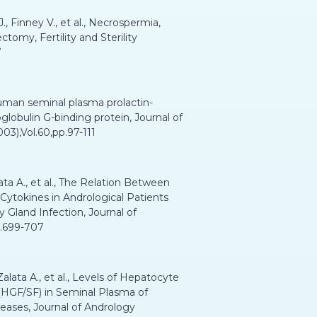
., Finney V., et al., Necrospermia,
tomy, Fertility and Sterility
7
uman seminal plasma prolactin-
globulin G-binding protein, Journal of
3),Vol.60,pp.97-111
ta A., et al., The Relation Between
ytokines in Andrological Patients
 Gland Infection, Journal of
p.699-707
alata A., et al., Levels of Hepatocyte
(HGF/SF) in Seminal Plasma of
eases, Journal of Andrology