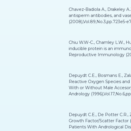
Chavez-Badiola A., Drakeley A.J
antisperm antibodies, and vasec
(2008),Vol.89,No.3,pp.723e5-e
Chiu W.W-C., Chamley L.W., H
inducible protein is an immuno
Reproductive Immunology (200
Depuydt C.E., Bosmans E., Zala
Reactive Oxygen Species and C
With or Without Male Accesory
Andrology (1996),Vol.17,No.6,p
Depuydt C.E., De Potter C.R., Z
Growth Factor/Scatter Factor 
Patients With Andrological Dis