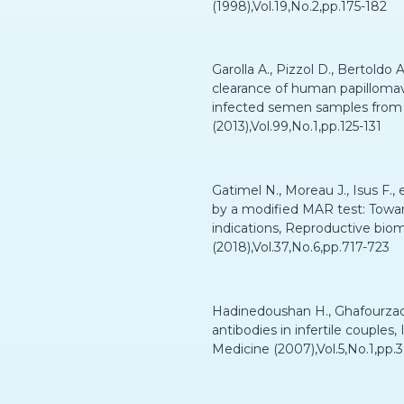
(1998),Vol.19,No.2,pp.175-182
Garolla A., Pizzol D., Bertoldo A
clearance of human papillomav
infected semen samples from inf
(2013),Vol.99,No.1,pp.125-131
Gatimel N., Moreau J., Isus F.,
by a modified MAR test: Toward
indications, Reproductive biom
(2018),Vol.37,No.6,pp.717-723
Hadinedoushan H., Ghafourzad
antibodies in infertile couples,
Medicine (2007),Vol.5,No.1,pp.