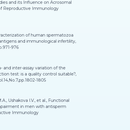
ies and its Influence on Acrosomal
 of Reproductive Immunology
aracterization of human spermatozoa
tigens and immunological infertility,
pp.971-976
- and inter-assay variation of the
ion test: is a quality control suitable?,
l.14,No.7,pp.1802-1805
, Ushakova I.V., et al., Functional
 impairment in men with antisperm
oductive Immunology