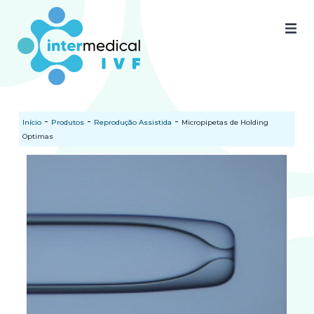
Home
Quem somos
-
-
-
Início
Produtos
Reprodução Assistida
Micropipetas de Holding
Nossos produtos
Optimas
SAC
Certificados
Documentos
Blog