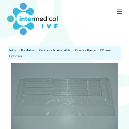
Home
Quem somos
-
-
-
Início
Produtos
Reprodução Assistida
Pipetas Pasteur 150 mm
Nossos produtos
Optimas
SAC
Certificados
Documentos
Blog