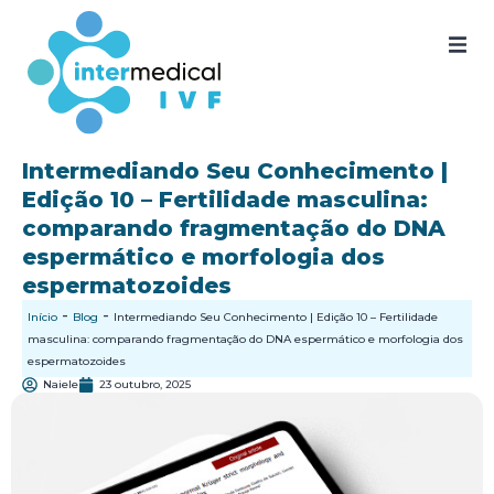
Home
Quem somos
Intermediando Seu Conhecimento |
Edição 10 – Fertilidade masculina:
Nossos produtos
comparando fragmentação do DNA
espermático e morfologia dos
SAC
espermatozoides
Certificados
-
-
Início
Blog
Intermediando Seu Conhecimento | Edição 10 – Fertilidade
masculina: comparando fragmentação do DNA espermático e morfologia dos
espermatozoides
Documentos
Naiele
23 outubro, 2025
Blog