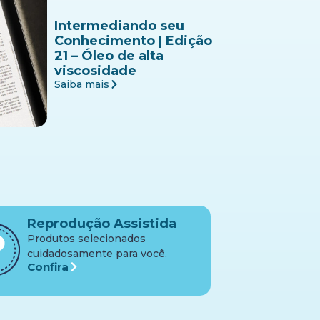
Intermediando seu
Conhecimento | Edição
21 – Óleo de alta
viscosidade
Saiba mais
Reprodução Assistida
Produtos selecionados
cuidadosamente para você.
Confira