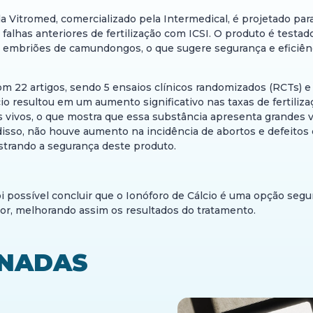
itromed, comercializado pela Intermedical, é projetado para 
alhas anteriores de fertilização com ICSI. O produto é testa
de embriões de camundongos, o que sugere segurança e eficiên
 22 artigos, sendo 5 ensaios clínicos randomizados (RCTs) e 
io resultou em um aumento significativo nas taxas de fertiliza
dos vivos, o que mostra que essa substância apresenta grandes
isso, não houve aumento na incidência de abortos e defeitos
ostrando a segurança deste produto.
foi possível concluir que o Ionóforo de Cálcio é uma opção seg
rior, melhorando assim os resultados do tratamento.
ONADAS