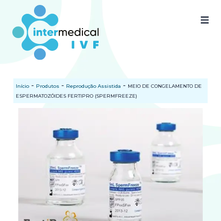
Home
Quem somos
-
-
-
Início
Produtos
Reprodução Assistida
MEIO DE CONGELAMENTO DE
Nossos produtos
ESPERMATOZÓIDES FERTIPRO (SPERMFREEZE)
SAC
Certificados
Documentos
Blog