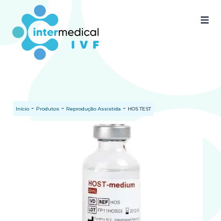
Home
Quem somos
Nossos produtos
-
-
-
Início
Produtos
Reprodução Assistida
HOS TEST
SAC
Certificados
Documentos
Blog