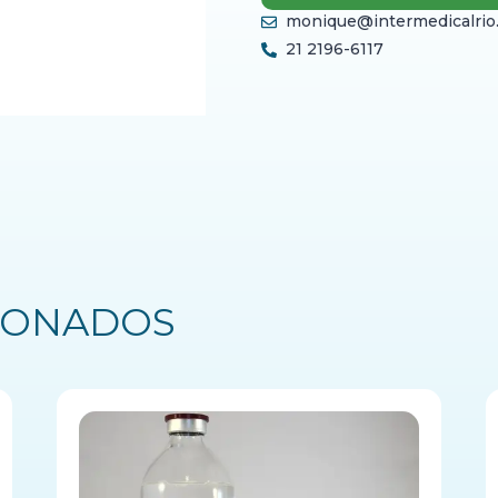
monique@intermedicalrio
21 2196-6117
IONADOS