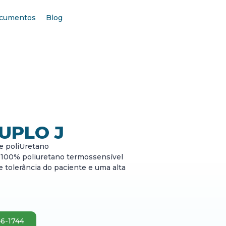
cumentos
Blog
UPLO J
de poliUretano
t 100% poliuretano termossensível
 tolerância do paciente e uma alta
46-1744