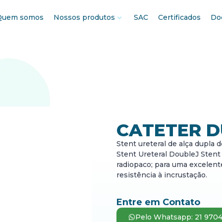
Quem somos
Nossos produtos
SAC
Certificados
Do
CATETER D
Stent ureteral de alça dupla 
Stent Ureteral DoubleJ Sten
radiopaco; para uma excelente
resistência à incrustação.
Entre em Contato
Pelo Whatsapp: 21 970